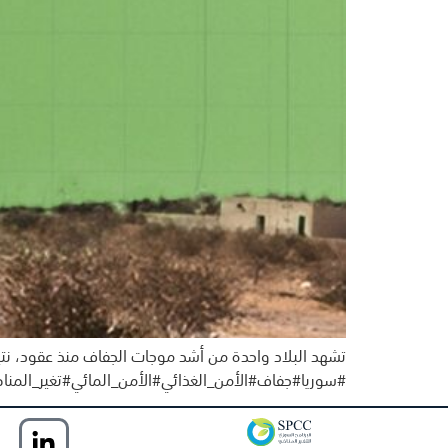
تشهد البلاد واحدة من أشد موجات الجفاف منذ عقود، نتيج
#سوريا#جفاف#الأمن_الغذائي#الأمن_المائي#تغير_المناخ