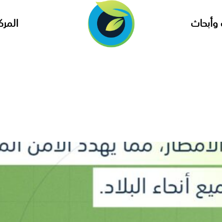
وأبحاث
المرك