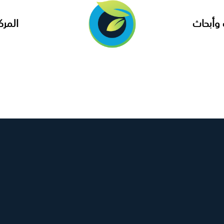
وأبحاث
المرك