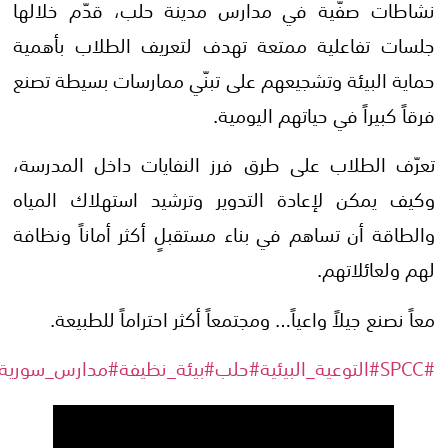
نشاطات صفّية في مدارس مدينة حلب، قدّم خلالها
جلسات تفاعلية ممتعة تهدف لتعريف الطلاب بأهمية
حماية البيئة وتشجيعهم على تبنّي ممارسات بسيطة تصنع
فرقاً كبيراً في حياتهم اليومية.
تعرّف الطلاب على طرق فرز النفايات داخل المدرسة،
وكيف يمكن لإعادة التدوير وترشيد استهلاك المياه
والطاقة أن تساهم في بناء مستقبلٍ أكثر أماناً ونظافة
لهم ولعائلاتهم.
معاً نصنع جيلاً واعياً… ومجتمعاً أكثر احتراماً للطبيعة.
#SPCC
#التوعية_البيئية
#حلب
#بيئة_نظيفة
#مدارس_سورية