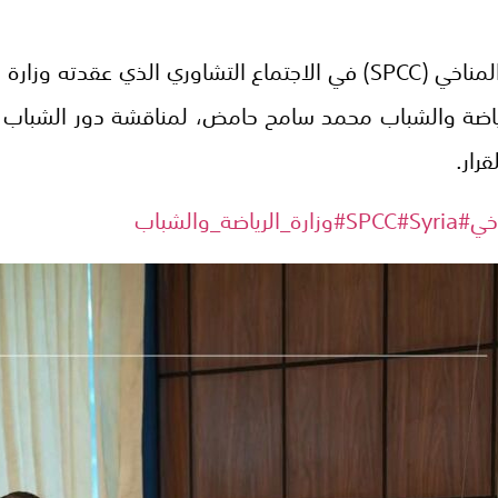
شارك البرنامج السوري للتغير المناخي (SPCC) في الاجتماع التشاوري
ياضة والشباب محمد سامح حامض، لمناقشة دور الشباب في
رار.
اخي
#SPCC
#Syria
#وزارة_الرياضة_والشباب