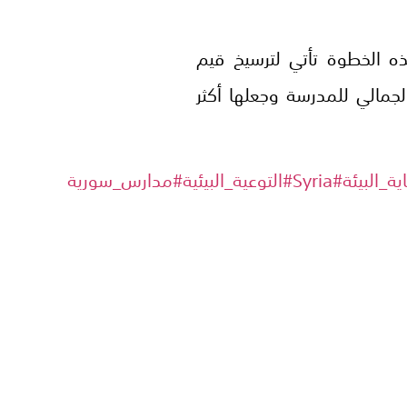
ه الخطوة تأتي لترسيخ قيم
الجمالي للمدرسة وجعلها أكثر
ة_البيئة
#Syria
#التوعية_البيئية
#مدارس_سورية