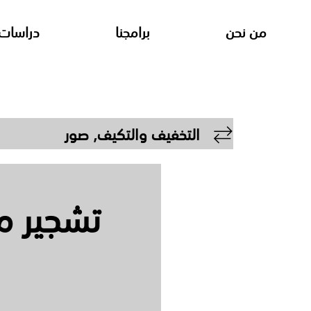
من نحن
برامجنا
دراسات 
التخفيف والتكيف
,
صور
تشجير م