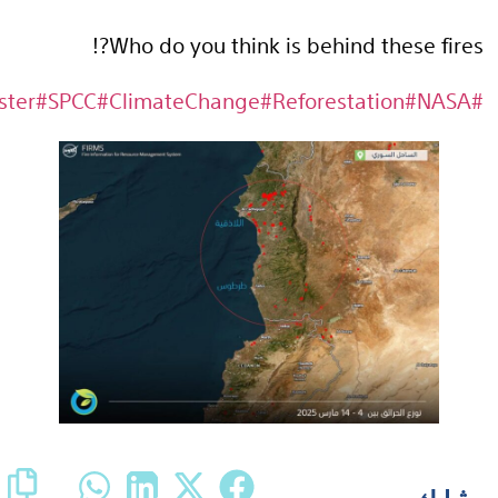
Who do 
#EnvironmentalDisaster
#SPCC
#Climat