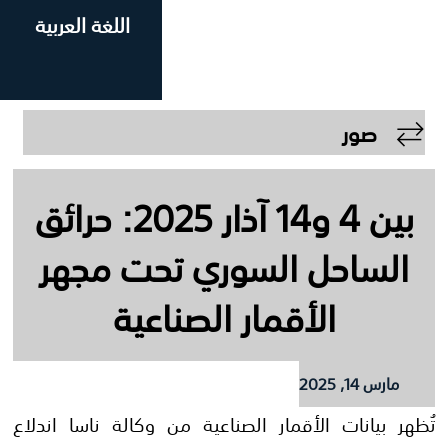
اللغة العربية
||
English
بين 4 و14 آذار 2025: حرائق
حت مجهر
عية
وكالة ناسا اندلاع