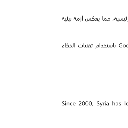
5% من مسطحاتها المائية الرئيسية، مما يعكس أزمة بيئية
هذه المعلومات مبنية على تحليل صور الأقمار الصناعية عبر Google Earth Timelapse باستخدام تقنيات الذكاء
Since 2000, Syria has l