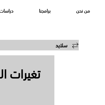
من نحن
برامجنا
دراسات 
سلايد
تغيرات ا